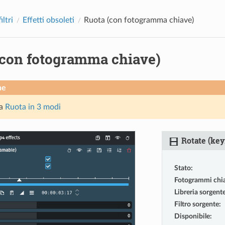
iltri
Effetti obsoleti
Ruota (con fotogramma chiave)
(con fotogramma chiave)
ne
da
Ruota in 3 modi
Rotate (key
Stato
:
Fotogrammi chi
Libreria sorgent
Filtro sorgente
:
Disponibile
: