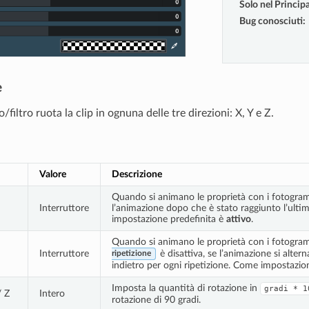
Solo nel Principa
Bug conosciuti
:
e
/filtro ruota la clip in ognuna delle tre direzioni: X, Y e Z.
Valore
Descrizione
Quando si animano le proprietà con i fotogram
Interruttore
l’animazione dopo che è stato raggiunto l’ul
impostazione predefinita è
attivo
.
Quando si animano le proprietà con i fotogra
Interruttore
è disattiva, se l’animazione si alter
ripetizione
indietro per ogni ripetizione. Come impostazio
Imposta la quantità di rotazione in
gradi
*
1
/ Z
Intero
rotazione di 90 gradi.