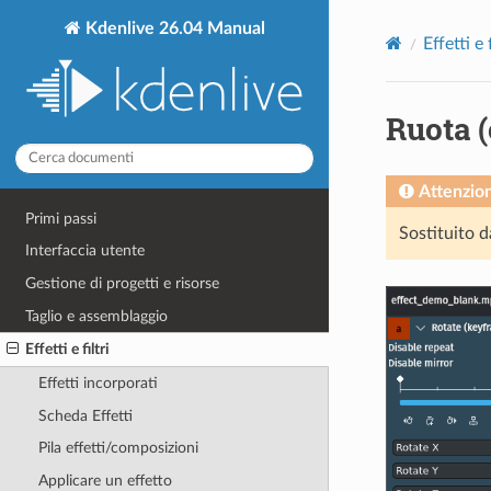
Kdenlive 26.04 Manual
Effetti e f
Ruota 
Attenzio
Primi passi
Sostituito 
Interfaccia utente
Gestione di progetti e risorse
Taglio e assemblaggio
Effetti e filtri
Effetti incorporati
Scheda Effetti
Pila effetti/composizioni
Applicare un effetto