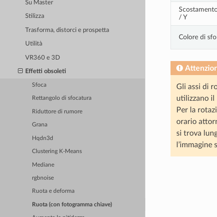
Su Master
Scostament
Stilizza
/ Y
Trasforma, distorci e prospetta
Colore di sf
Utilità
VR360 e 3D
Attenzio
Effetti obsoleti
Sfoca
Gli assi di 
utilizzano i
Rettangolo di sfocatura
Per la rotaz
Riduttore di rumore
orario attor
Grana
si trova lun
Hqdn3d
l’immagine s
Clustering K-Means
Mediane
rgbnoise
Ruota e deforma
Ruota (con fotogramma chiave)