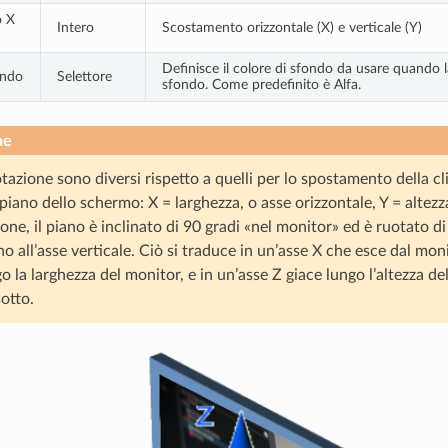
o X
Intero
Scostamento orizzontale (X) e verticale (Y)
Definisce il colore di sfondo da usare quando la
ondo
Selettore
sfondo. Come predefinito è Alfa.
ne
rotazione sono diversi rispetto a quelli per lo spostamento della cl
l piano dello schermo: X = larghezza, o asse orizzontale, Y = altezza
ione, il piano è inclinato di 90 gradi «nel monitor» ed è ruotato d
no all’asse verticale. Ciò si traduce in un’asse X che esce dal moni
go la larghezza del monitor, e in un’asse Z giace lungo l’altezza de
otto.