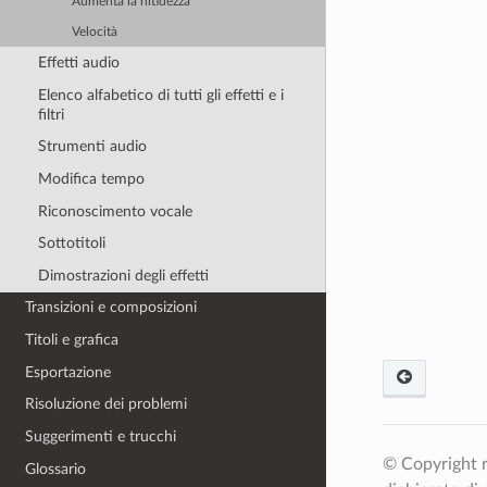
Aumenta la nitidezza
Velocità
Effetti audio
Elenco alfabetico di tutti gli effetti e i
filtri
Strumenti audio
Modifica tempo
Riconoscimento vocale
Sottotitoli
Dimostrazioni degli effetti
Transizioni e composizioni
Titoli e grafica
Esportazione
Risoluzione dei problemi
Suggerimenti e trucchi
© Copyright r
Glossario