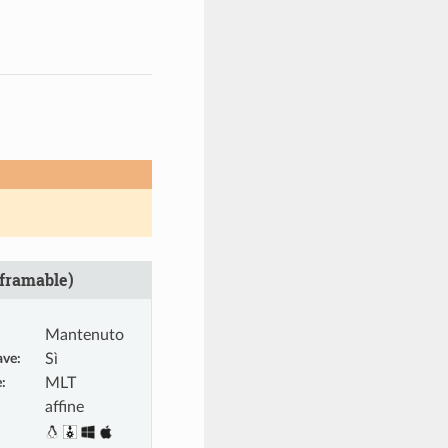
framable)
Mantenuto
ave
:
Sì
e
:
MLT
affine