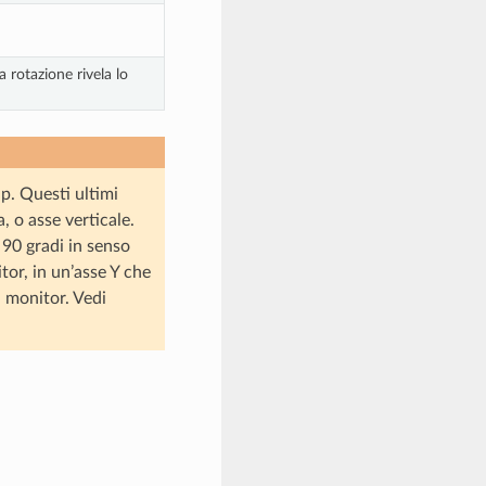
 rotazione rivela lo
ip. Questi ultimi
, o asse verticale.
i 90 gradi in senso
tor, in un’asse Y che
l monitor. Vedi