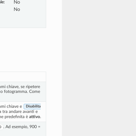
le
:
No
No
mi chiave, se ripetere
timo fotogramma. Come
mmi chiave e
Disabilita
na tra andare avanti e
ne predefinita è
attivo
.
. Ad esempio, 900 =
0