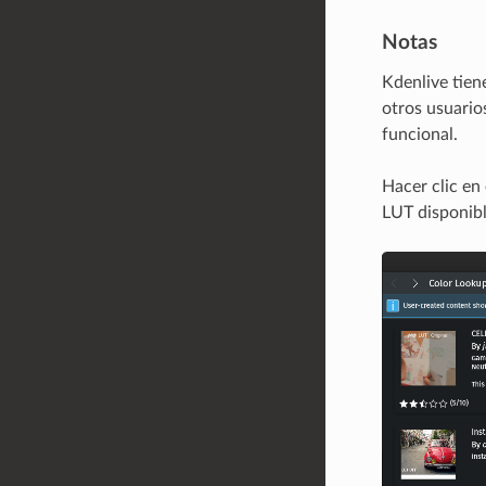
Notas
Kdenlive tien
otros usuario
funcional.
Hacer clic en
LUT disponibl