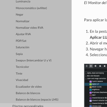
Luminancia
El Monitor del 
Monocromático (avfilter)
Negar
Para aplicar l
Normalizar
Normalizar video RVA
En la pes
Ajustar RVA
Aplicar L
PDP/Sat
Abrir el 
Saturación
Navegar h
Sepia
Selecciona
Swapuv (Intercambiar U y V)
Tecnicolor
Tinte
Vivacidad
Ecualizador de video
Balance de blancos
Balance de blancos (espacio LMS)
Efectos personalizados