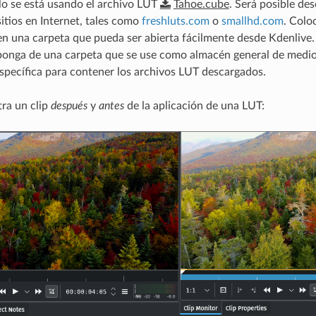
lo se está usando el archivo LUT
Tahoe.cube
. Será posible de
sitios en Internet, tales como
freshluts.com
o
smallhd.com
. Colo
n una carpeta que pueda ser abierta fácilmente desde Kdenlive.
ponga de una carpeta que se use como almacén general de medios,
specífica para contener los archivos LUT descargados.
ra un clip
después
y
antes
de la aplicación de una LUT: