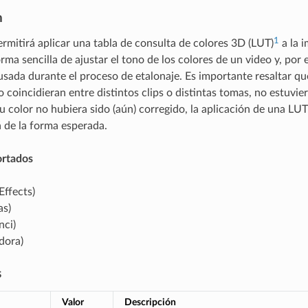
n
1
ermitirá aplicar una tabla de consulta de colores 3D (LUT)
a la 
rma sencilla de ajustar el tono de los colores de un video y, por
sada durante el proceso de
etalonaje
. Es importante resaltar que
 coincidieran entre distintos clips o distintas tomas, no estuv
u color no hubiera sido (aún) corregido, la aplicación de una 
 de la forma esperada.
ortados
Effects)
as)
nci)
dora)
s
Valor
Descripción