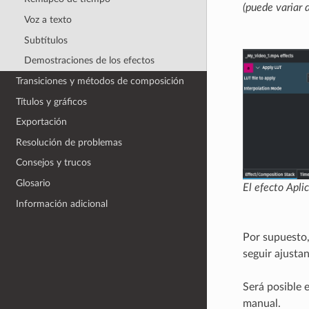
(puede variar 
Voz a texto
Subtítulos
Demostraciones de los efectos
Transiciones y métodos de composición
Títulos y gráficos
Exportación
Resolución de problemas
Consejos y trucos
Glosario
El efecto
Apli
Información adicional
Por supuesto,
seguir ajusta
Será posible 
manual.