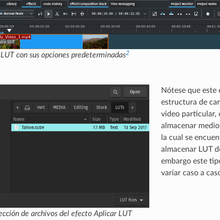
2
r LUT
con sus opciones predeterminadas
Nótese que este 
estructura de ca
video particular,
almacenar medios
la cual se encuen
almacenar LUT de
embargo este tip
variar caso a ca
ección de archivos del efecto
Aplicar LUT