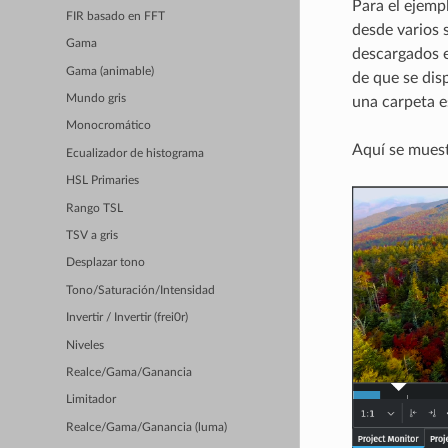
Para el ejemp
FIR basado en FFT
desde varios 
Gama
descargados e
Gama (animable)
de que se dis
Mundo gris
una carpeta e
Monocromático
Aquí se muest
Ecualizador de histograma
HSL Primaries
Rango TSL
TSV a gris
Desplazar tono
Tono/Saturación/Intensidad
Invertir / Invertir (frei0r)
Niveles
Realce/Gama/Ganancia
Limitador
Realce/Gama/Ganancia (luma)