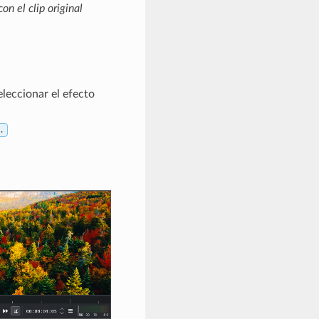
on el clip original
eleccionar el efecto
…