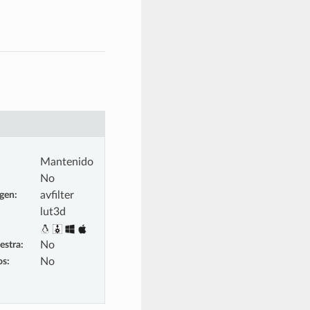
Mantenido
No
igen
:
avfilter
lut3d
estra
:
No
os
:
No