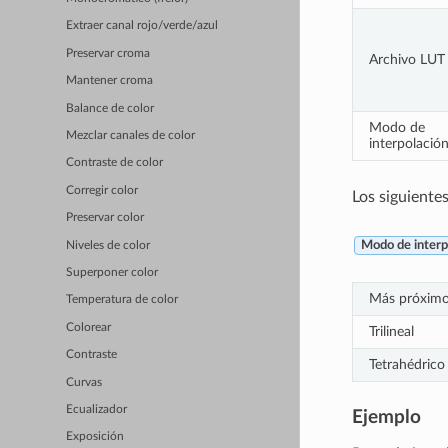
Extraer canal rojo/verde/azul
Preservar croma
Archivo LUT 
Mantener croma
Balance de color
Modo de
Mezclar canales de color
interpolació
Contraste de color
Corregir color
Los siguiente
Preservar color
Niveles de color
Modo de interp
Superponer color
Más próxim
Temperatura de color
Colorear
Trilineal
Contraste
Tetrahédrico
Curvas
Ecualizador
Ejemplo
Exposición