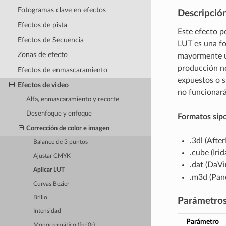
Fotogramas clave en efectos
Descripció
Efectos de pista
Este efecto p
Efectos de Secuencia
LUT es una fo
Zonas de efecto
mayormente u
producción no
Efectos de enmascaramiento
expuestos o s
Efectos de video
no funcionará
Alfa, enmascaramiento y recorte
Desenfoque y enfoque
Formatos sip
Corrección de color e imagen
.3dl (After
Balance de 3 puntos
.cube (Irid
Ajustar CMYK
.dat (DaVi
Aplicar LUT
.m3d (Pan
Curvas Bezier
Brillo
Parámetro
Intensidad
Parámetro
Monocromático (frei0r)