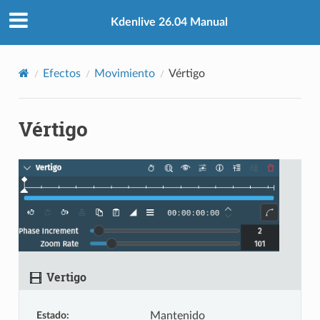
Kdenlive 26.04 Manual
Efectos
Movimiento
Vértigo
Vértigo
Vertigo
Estado
:
Mantenido