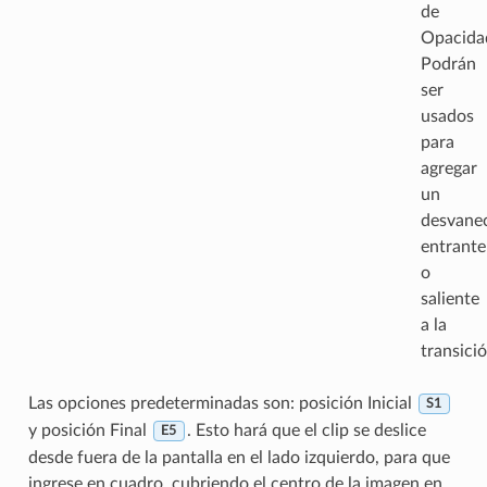
de
Opacida
Podrán
ser
usados
para
agregar
un
desvane
entrante
o
saliente
a la
transició
Las opciones predeterminadas son: posición Inicial
S1
y posición Final
. Esto hará que el clip se deslice
E5
desde fuera de la pantalla en el lado izquierdo, para que
ingrese en cuadro, cubriendo el centro de la imagen en