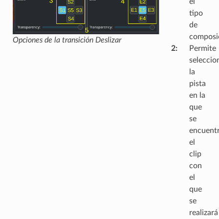
el
tipo
de
composic
Opciones de la transición Deslizar
2
:
Permite
seleccio
la
pista
en la
que
se
encuent
el
clip
con
el
que
se
realizará