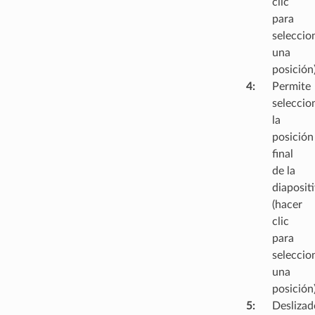
clic
para
seleccio
una
posición
4
:
Permite
seleccio
la
posición
final
de la
diaposit
(hacer
clic
para
seleccio
una
posición
5
:
Deslizad