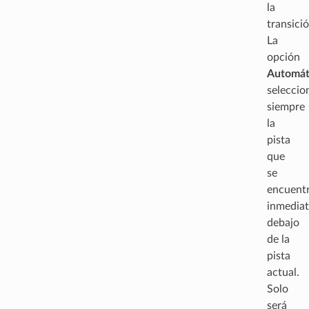
la
transició
La
opción
Automát
seleccio
siempre
la
pista
que
se
encuent
inmedia
debajo
de la
pista
actual.
Solo
será