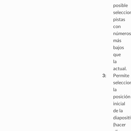
posible
seleccio
pistas
con
números
más
bajos
que
la
actual.
3
:
Permite
seleccio
la
posición
inicial
de la
diaposit
(hacer