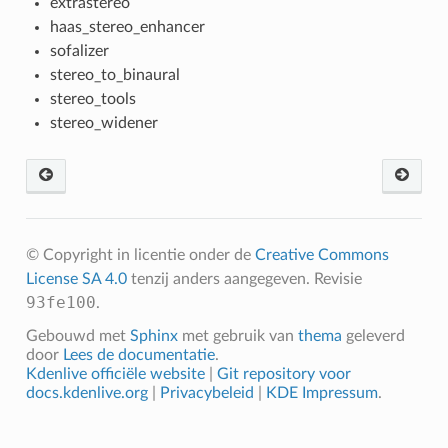
extrastereo
haas_stereo_enhancer
sofalizer
stereo_to_binaural
stereo_tools
stereo_widener
© Copyright in licentie onder de
Creative Commons
License SA 4.0
tenzij anders aangegeven.
Revisie
93fe100
.
Gebouwd met
Sphinx
met gebruik van
thema
geleverd
door
Lees de documentatie
.
Kdenlive officiële website
|
Git repository voor
docs.kdenlive.org
|
Privacybeleid
|
KDE Impressum
.