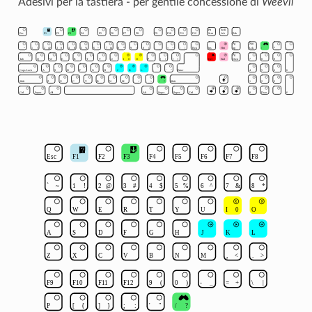
Adesivi per la tastiera - per gentile concessione di
Weevil