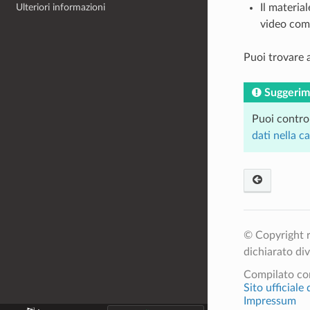
Il material
Ulteriori informazioni
video come
Puoi trovare 
Suggerim
Puoi controll
dati nella c
© Copyright r
dichiarato di
Compilato c
Sito ufficiale
Impressum