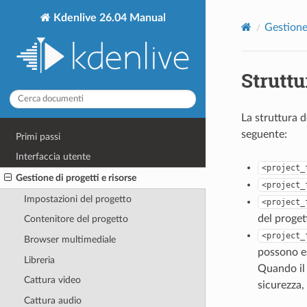
Kdenlive 26.04 Manual
Gestione 
Struttu
La struttura d
seguente:
Primi passi
Interfaccia utente
<project_
Gestione di progetti e risorse
<project_
Impostazioni del progetto
<project_
del proget
Contenitore del progetto
<project_
Browser multimediale
possono es
Libreria
Quando il 
Cattura video
sicurezza,
Cattura audio