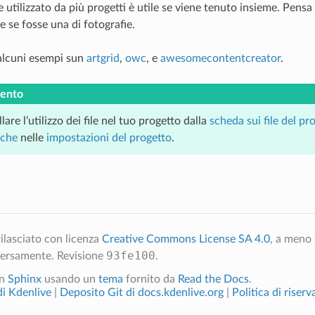
e utilizzato da più progetti è utile se viene tenuto insieme. Pensa 
 se fosse una di fotografie.
alcuni esempi sun
artgrid
,
owc
, e
awesomecontentcreator
.
ento
are l’utilizzo dei file nel tuo progetto dalla
scheda sui file del pr
ache
nelle
impostazioni del progetto
.
ilasciato con licenza
Creative Commons License SA 4.0
, a meno 
93fe100
versamente.
Revisione
.
on
Sphinx
usando un
tema
fornito da
Read the Docs
.
 di Kdenlive
|
Deposito Git di docs.kdenlive.org
|
Politica di riserv