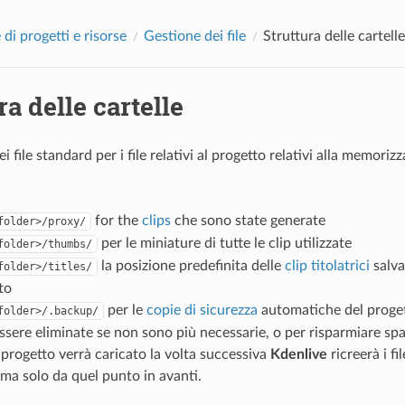
di progetti e risorse
Gestione dei file
Struttura delle cartelle
ra delle cartelle
ei file standard per i file relativi al progetto relativi alla memoriz
for the
clips
che sono state generate
folder>/proxy/
per le miniature di tutte le clip utilizzate
folder>/thumbs/
la posizione predefinita delle
clip titolatrici
salvat
folder>/titles/
to
per le
copie di sicurezza
automatiche del proget
folder>/.backup/
sere eliminate se non sono più necessarie, o per risparmiare spaz
progetto verrà caricato la volta successiva
Kdenlive
ricreerà i fi
 ma solo da quel punto in avanti.