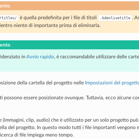
ento
è quella predefinita per i file di titoli
. A
/titles/
.kdenlivetitle
dentro niente di importante prima di eliminarla.
ento
idenziato in
Avvio rapido
, è raccomandabile utilizzare delle carte
osizione della cartella del progetto nelle
Impostazioni del progett
nti possono essere posizionate ovunque. Tuttavia, ecco alcune con
le (immagini, clip, audio) che è utilizzato per un solo progetto pu
ella del progetto. In questo modo tutti i file importanti vengono
 ricerca di file impiega meno tempo.