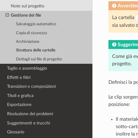
Avvertim
Note sul progetto
Gestione dei file
La cartella
Salvataggio automatico
sia salvato 
Copia di sicurezza
Archiviazione
Suggerim
Struttura delle cartelle
Come già ev
Dettagli sui file di progetto
progetto.
Taglio e assemblaggio
Effetti e filtri
Definisci la p
Transizioni e composizioni
Titoli e grafica
Le clip sorge
posizione:
Esportazione
Risoluzione dei problemi
Il materia
Suggerimenti e trucchi
sotto-cart
Glossario
inoltre la