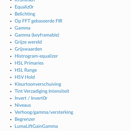
Equaliz0r
Belichting
Op FFT gebaseerde FIR
Gamma
Gamma (keyframable)
Grijze wereld
Grijswaarden
Histrogram-equalizer
HSL Primaries
HSL Range
HSV Hold
Kleurtoonverschuiving
Tint Verzadiging Intensiteit
Invert / Invert0r
Niveaus
Verhoog/gamma/versterking
Begrenzer
LumaLiftGainGamma