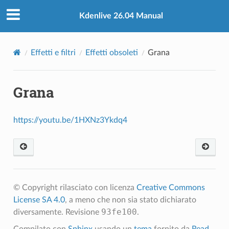
Kdenlive 26.04 Manual
Effetti e filtri
Effetti obsoleti
Grana
Grana
https://youtu.be/1HXNz3Ykdq4
© Copyright rilasciato con licenza
Creative Commons
License SA 4.0
, a meno che non sia stato dichiarato
93fe100
diversamente.
Revisione
.
Compilato con
Sphinx
usando un
tema
fornito da
Read