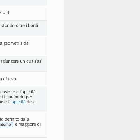
2 o 3
i sfondo oltre i bordi
la geometria del
aggiungere un qualsiasi
a di testo
mensione e l’opacità
sti parametri per
ne e l”
opacità
della
do definito dalla
è maggiore di
ontorno