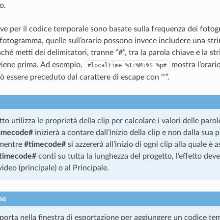
o.
ave per il codice temporale sono basate sulla frequenza dei fotogr
 fotogramma, quelle sull’orario possono invece includere una str
ché metti dei delimitatori, tranne “#”, tra la parola chiave e la st
viene prima. Ad esempio,
mostra l’orari
#localtime
%I:%M:%S
%p#
ò essere preceduto dal carattere di escape con “'”.
to utilizza le proprietà della clip per calcolare i valori delle paro
imecode#
inizierà a contare dall’inizio della clip e non dalla sua 
 mentre
#timecode#
si azzererà all’inizio di ogni clip alla quale è 
timecode#
conti su tutta la lunghezza del progetto, l’effetto dev
video (principale) o al Principale.
he
porta
nella finestra di esportazione per aggiungere un codice te