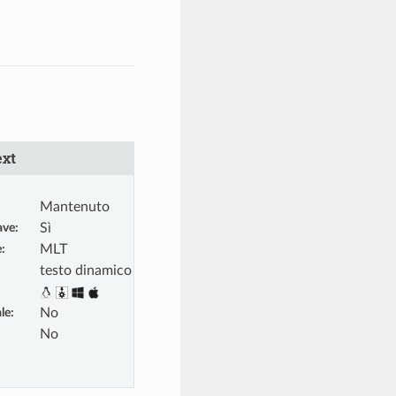
xt
Mantenuto
ave
:
Sì
e
:
MLT
testo dinamico
le
:
No
No