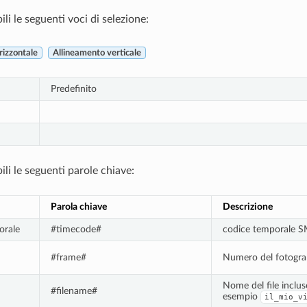
li le seguenti voci di selezione:
rizzontale
Allineamento verticale
Predefinito
li le seguenti parole chiave:
Parola chiave
Descrizione
orale
#timecode#
codice temporale 
#frame#
Numero del fotogr
Nome del file incluso
#filename#
esempio
il_mio_v