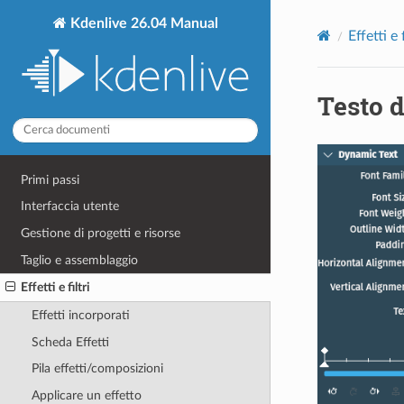
Kdenlive 26.04 Manual
Effetti e f
Testo 
Primi passi
Interfaccia utente
Gestione di progetti e risorse
Taglio e assemblaggio
Effetti e filtri
Effetti incorporati
Scheda Effetti
Pila effetti/composizioni
Applicare un effetto