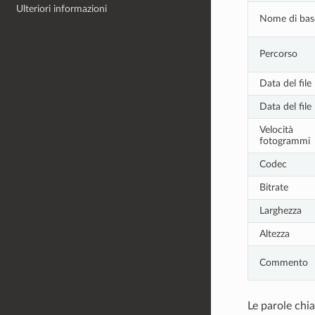
Ulteriori informazioni
Nome di bas
Percorso
Data del file
Data del file 
Velocità
fotogrammi
Codec
Bitrate
Larghezza
Altezza
Commento
Le parole chi