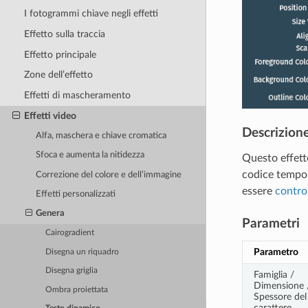
I fotogrammi chiave negli effetti
Effetto sulla traccia
Effetto principale
Zone dell’effetto
Effetti di mascheramento
Effetti video
Descrizion
Alfa, maschera e chiave cromatica
Sfoca e aumenta la nitidezza
Questo effett
codice tempora
Correzione del colore e dell’immagine
essere
contro
Effetti personalizzati
Genera
Parametri
Cairogradient
Parametro
Disegna un riquadro
Disegna griglia
Famiglia /
Dimensione 
Ombra proiettata
Spessore del
carattere