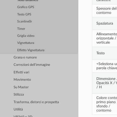
Testo dinamico
Grafico GPS
Spessore del
contorno
Testo GPS
Scanline0r
Spaziatura
Timer
Allineament
Griglia video
orizzontale /
verticale
Vignettatura
Effetto Vignettatura
Testo
Grana e rumore
<Seleziona u
Correzioni dell’immagine
parola chiav
Effetti vari
Dimensione 
Movimento
Opacità X / Y
/ H
Su Master
Stilizza
Colore cont
primo piano 
Trasforma, distorci e prospetta
sfondo /
Utilità
contorno