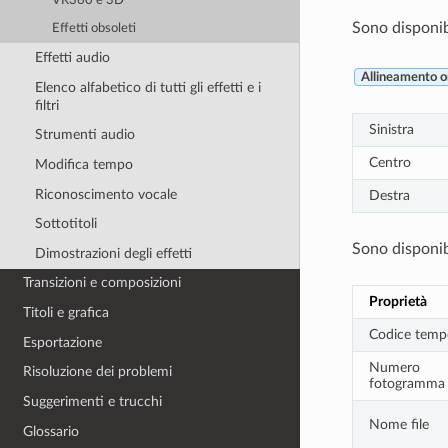
VR360 e 3D
Sono disponibi
Effetti obsoleti
Effetti audio
Allineamento o
Elenco alfabetico di tutti gli effetti e i
filtri
Sinistra
Strumenti audio
Centro
Modifica tempo
Riconoscimento vocale
Destra
Sottotitoli
Sono disponibi
Dimostrazioni degli effetti
Transizioni e composizioni
Proprietà
Titoli e grafica
Codice temp
Esportazione
Numero
Risoluzione dei problemi
fotogramma
Suggerimenti e trucchi
Nome file
Glossario