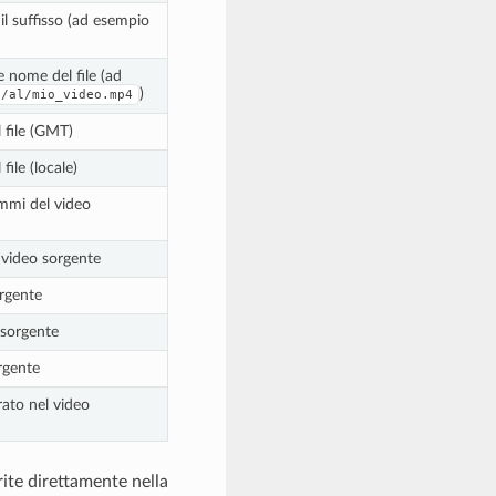
il suffisso (ad esempio
 nome del file (ad
)
o/al/mio_video.mp4
 file (GMT)
file (locale)
ammi del video
 video sorgente
orgente
 sorgente
rgente
to nel video
rite direttamente nella