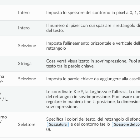
Intero
Imposta lo spessore del contorno in pixel a 0, 1, 
Il numero di pixel con cui spaziare il rettangolo d
Intero
del testo.
o
Imposta l’allineamento orizzontale e verticale del
Selezione
rettangolo
Cosa verrà visualizzato in sovrimpressione. Puoi 
Stringa
testo tra le parole chiave.
na
Selezione
Imposta le parole chiave da aggiungere alla casell
e>
Le coordinate X e Y, la larghezza e l’altezza, la di
/
del rettangolo in sovrimpressione. Puoi usare que
 / L
regolare in maniera fine la posizione, la dimensio
sovrimpressione.
orno
Specifica i colori del testo, del rettangolo di sfon
/
e del contorno (se lo
Selettore
Spaziatura
Spessore del c
0).