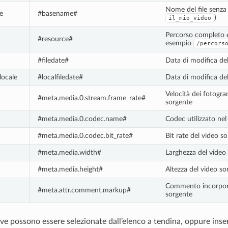
Nome del file senza 
e
#basename#
)
il_mio_video
Percorso completo e
#resource#
esempio
/percors
#filedate#
Data di modifica del
locale
#localfiledate#
Data di modifica del 
Velocità dei fotogr
#meta.media.0.stream.frame_rate#
sorgente
#meta.media.0.codec.name#
Codec utilizzato nel
#meta.media.0.codec.bit_rate#
Bit rate del video s
#meta.media.width#
Larghezza del video
#meta.media.height#
Altezza del video so
Commento incorpora
#meta.attr.comment.markup#
sorgente
ave possono essere selezionate dall’elenco a tendina, oppure inse