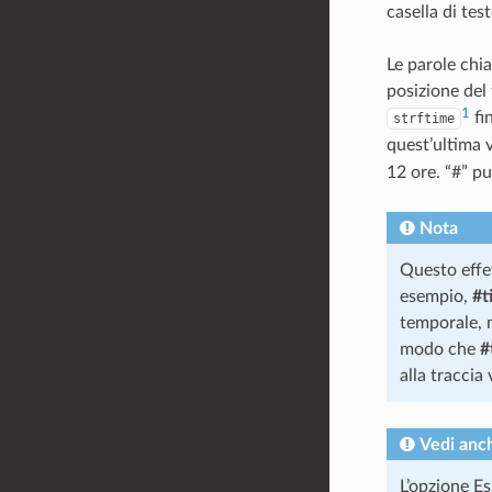
casella di test
Le parole chi
posizione del
1
fin
strftime
quest’ultima 
12 ore. “#” pu
Nota
Questo effet
esempio,
#t
temporale,
modo che
#
alla traccia 
Vedi anc
L’opzione
Es