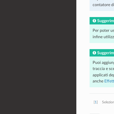
contatore di
Suggerim
Per poter us
infine utili
Suggerim
Puoi aggiung
traccia e s
applicati de
anche
Effet
[
1
]
Selezio