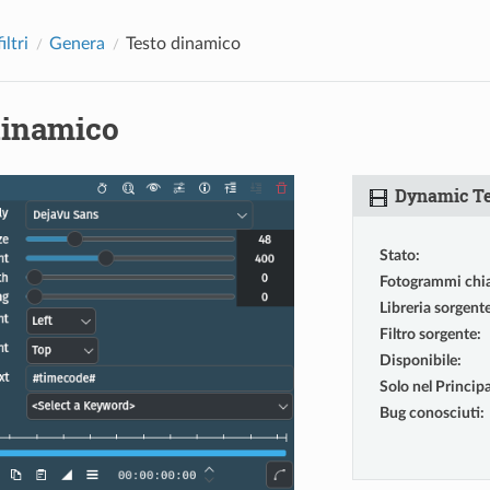
iltri
Genera
Testo dinamico
dinamico
Dynamic Te
Stato
:
Fotogrammi chi
Libreria sorgent
Filtro sorgente
:
Disponibile
:
Solo nel Principa
Bug conosciuti
: