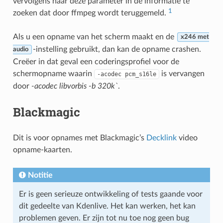
vervolgens naar deze parameter in de informatie te
1
zoeken dat door ffmpeg wordt teruggemeld.
Als u een opname van het scherm maakt en de
x246 met
-instelling gebruikt, dan kan de opname crashen.
audio
Creëer in dat geval een coderingsprofiel voor de
schermopname waarin
is vervangen
-acodec
pcm_s16le
door
-acodec libvorbis -b 320k`
.
Blackmagic
Dit is voor opnames met Blackmagic’s
Decklink
video
opname-kaarten.
Notitie
Er is geen serieuze ontwikkeling of tests gaande voor
dit gedeelte van Kdenlive. Het kan werken, het kan
problemen geven. Er zijn tot nu toe nog geen bug