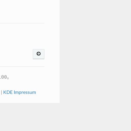
100
。
|
KDE Impressum