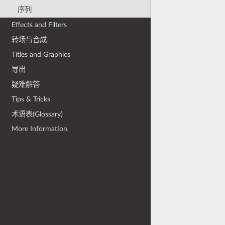
序列
Effects and Filters
转场与合成
Titles and Graphics
导出
疑难解答
Tips & Tricks
术语表(Glossary)
More Information