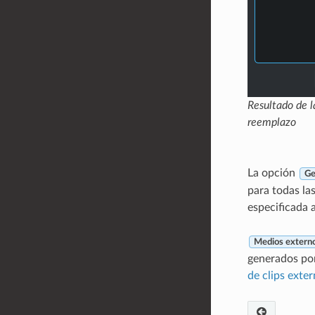
Resultado de l
reemplazo
La opción
Ge
para todas la
especificada 
Medios extern
generados por
de clips exte