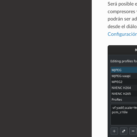
Será posible 
compresores y
podrán ser ad
desde el diál
Configuració