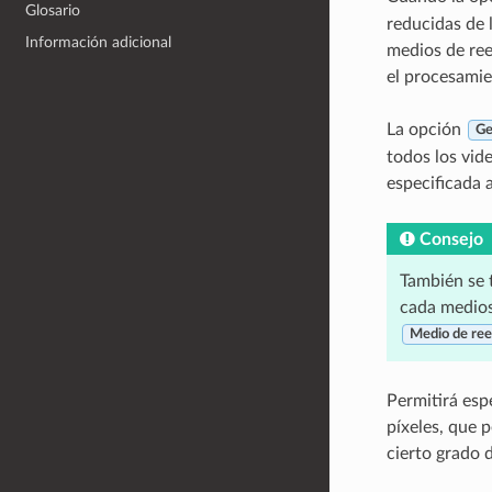
Glosario
reducidas de 
Información adicional
medios de ree
el procesamien
La opción
Ge
todos los vid
especificada 
Consejo
También se 
cada medios
Medio de re
Permitirá esp
píxeles, que 
cierto grado d