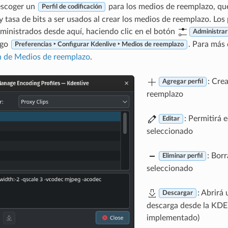
escoger un
para los medios de reemplazo, que
Perfil de codificación
 tasa de bits a ser usados al crear los medios de reemplazo. Los 
ministrados desde aquí, haciendo clic en el botón
Administrar
ogo
. Para más 
Preferencias ‣ Configurar Kdenlive ‣ Medios de reemplazo
n de Medios de reemplazo
.
: Cre
Agregar perfil
reemplazo
: Permitirá e
Editar
seleccionado
: Borr
Eliminar perfil
seleccionado
: Abrirá
Descargar
descarga desde la KDE
implementado)