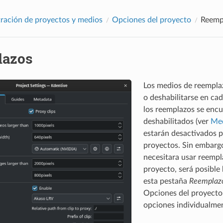
ración de proyectos y medios
Opciones del proyecto
Reemp
lazos
Los medios de reemplaz
o deshabilitarse en ca
los reemplazos se enc
deshabilitados (ver
Med
estarán desactivados p
proyectos. Sin embargo
necesitara usar reemp
proyecto, será posible 
esta pestaña
Reemplaz
Opciones del proyecto 
opciones individualmen