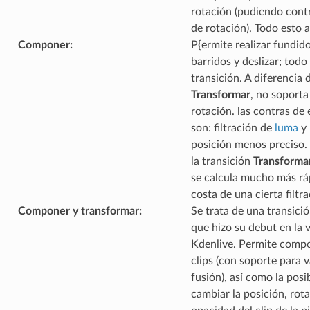
rotación (pudiendo contr
de rotación). Todo esto 
Componer
:
P{ermite realizar fundid
barridos y deslizar; todo
transición. A diferencia 
Transformar
, no soporta
rotación. las contras de 
son: filtración de
luma
y 
posición menos preciso
la transición
Transforma
se calcula mucho más rá
costa de una cierta filtr
Componer y transformar
:
Se trata de una transici
que hizo su debut en la 
Kdenlive. Permite comp
clips (con soporte para 
fusión), así como la posi
cambiar la posición, rota