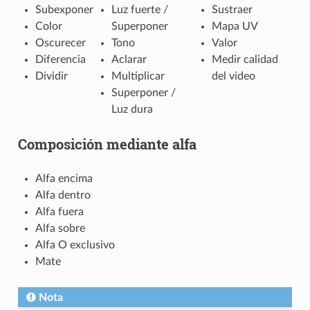
Subexponer
Luz fuerte /
Sustraer
Color
Superponer
Mapa UV
Oscurecer
Tono
Valor
Diferencia
Aclarar
Medir calidad
Dividir
Multiplicar
del video
Superponer /
Luz dura
Composición mediante alfa
Alfa encima
Alfa dentro
Alfa fuera
Alfa sobre
Alfa O exclusivo
Mate
Nota