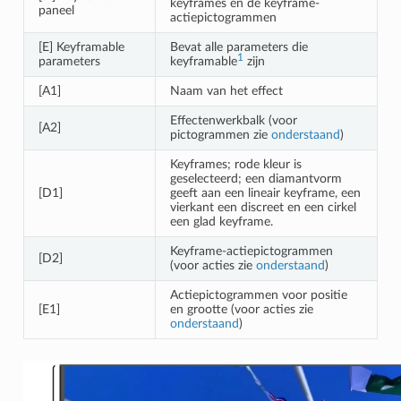
keyframes en de keyframe-
paneel
actiepictogrammen
[E] Keyframable
Bevat alle parameters die
1
parameters
keyframable
zijn
[A1]
Naam van het effect
Effectenwerkbalk (voor
[A2]
pictogrammen zie
onderstaand
)
Keyframes; rode kleur is
geselecteerd; een diamantvorm
[D1]
geeft aan een lineair keyframe, een
vierkant een discreet en een cirkel
een glad keyframe.
Keyframe-actiepictogrammen
[D2]
(voor acties zie
onderstaand
)
Actiepictogrammen voor positie
[E1]
en grootte (voor acties zie
onderstaand
)