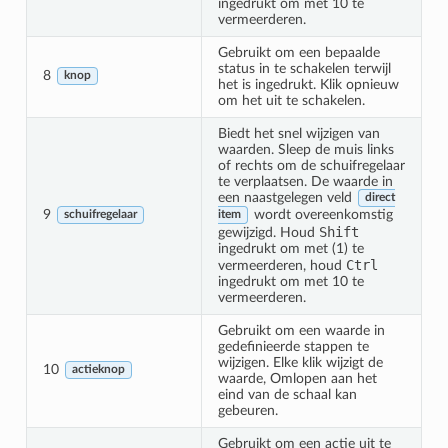
ingedrukt om met 10 te
vermeerderen.
Gebruikt om een bepaalde
status in te schakelen terwijl
8
knop
het is ingedrukt. Klik opnieuw
om het uit te schakelen.
Biedt het snel wijzigen van
waarden. Sleep de muis links
of rechts om de schuifregelaar
te verplaatsen. De waarde in
een naastgelegen veld
direct
9
wordt overeenkomstig
schuifregelaar
item
Shift
gewijzigd. Houd
ingedrukt om met (1) te
Ctrl
vermeerderen, houd
ingedrukt om met 10 te
vermeerderen.
Gebruikt om een waarde in
gedefinieerde stappen te
wijzigen. Elke klik wijzigt de
10
actieknop
waarde, Omlopen aan het
eind van de schaal kan
gebeuren.
Gebruikt om een actie uit te