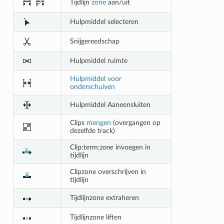
Tijdlijn
zone
aan/uit
Hulpmiddel selecteren
Snijgereedschap
Hulpmiddel ruimte
Hulpmiddel voor
onderschuiven
Hulpmiddel Aaneensluiten
Clips
mengen
(overgangen op
dezelfde track)
Clip:term:
zone
invoegen in
tijdlijn
Clipzone overschrijven in
tijdlijn
Tijdlijnzone extraheren
Tijdlijnzone liften