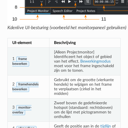
Kdenlive UI-besturing (voorbeeld het monitorpaneel gebruiken)
UI-element
Beschrijving
[Alleen Projectmonitor]
Identificeert het object of gebied
1
frame
van het effect.
Bewerkingmodus
bewerken
moet voor het frame ingeschakeld
zijn om te tonen.
Gebruikt om de grootte (vierkante
2
hendels) te wijzigen en het frame
framehendels
te verplaatsen (cirkel in het
bewerken
midden)
Zweef boven de gedefinieerde
3
hotspot (standaard: rechtsboven)
monitor-
om de lijst met pictogrammen te
overlay
onthullen
Geeft de positie aan in de
tijdlijn
of