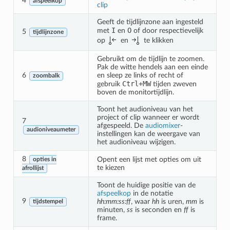
4
afspeelkop
clip
Geeft de tijdlijnzone aan ingesteld
I
O
met
en
of door respectievelijk
5
tijdlijnzone
op
en
te klikken
Gebruikt om de tijdlijn te zoomen.
Pak de witte hendels aan een einde
6
en sleep ze links of recht of
zoombalk
Ctrl
+
MW
gebruik
tijden zweven
boven de monitortijdlijn.
Toont het audioniveau van het
project of clip wanneer er wordt
7
afgespeeld. De
audiomixer
-
audioniveaumeter
instellingen kan de weergave van
het audioniveau wijzigen.
8
Opent een lijst met opties om uit
opties in
te kiezen
afrollijst
Toont de huidige positie van de
afspeelkop
in de notatie
9
hh:mm:ss:ff
, waar
hh
is uren,
mm
is
tijdstempel
minuten,
ss
is seconden en
ff
is
frame.