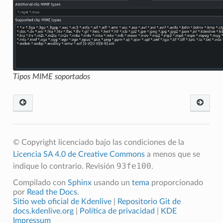
Tipos MIME soportados
© Copyright licenciado bajo las condiciones de la
Licencia SA 4.0 de Creative Commons
a menos que se
93fe100
indique lo contrario.
Revisión
.
Compilado con
Sphinx
usando un
tema
proporcionado
por
Read the Docs
.
Sitio web oficial de Kdenlive
|
Repositorio Git de
docs.kdenlive.org
|
Política de privacidad
|
KDE
Impressum