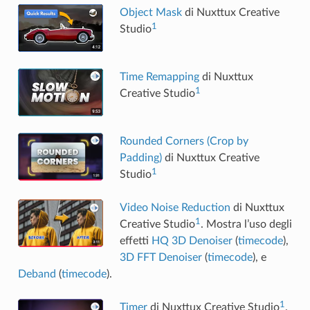
Object Mask
di Nuxttux Creative
1
Studio
Time Remapping
di Nuxttux
1
Creative Studio
Rounded Corners (Crop by
Padding)
di Nuxttux Creative
1
Studio
Video Noise Reduction
di Nuxttux
1
Creative Studio
. Mostra l’uso degli
effetti
HQ 3D Denoiser
(
timecode
),
3D FFT Denoiser
(
timecode
), e
Deband
(
timecode
).
1
Timer
di Nuxttux Creative Studio
.