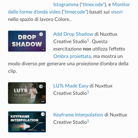
Istogramma
(
"timecode"
), e
Monitor
delle forme d’onda video
(
"timecode"
) basati sui
visori
nello spazio di lavoro Colore..
Add Drop Shadow
di Nuxttux
1
Creative Studio
. Questa
esercitazione
non
utilizza l’effetto
Ombra proiettata
, ma mostra un
modo diverso per generare una proiezione d’ombra della
clip.
LUTs Made Easy
di Nuxttux
1
Creative Studio
Keyframe Interpolation
di Nuxttux
1
Creative Studio