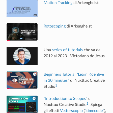
Motion Tracking
di Arkengheist
Rotoscoping
di Arkengheist
Una
series of tutorials
che va dal
2019 al 2023 - Victoriano de Jesus
Beginners Tutorial "Learn Kdenlive
in 30 minutes"
di Nuxttux Creative
1
Studio
"Introduction to Scopes"
di
1
Nuxttux Creative Studio
. Spiega
gli effetti
Vettorscopio
(
"timecode"
),