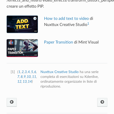
/effects_and_filters/video_effects/transform_distort_persp
creare un effetto PIP.
How to add text to video
di
1
Nuxttux Creative Studio
Paper Transition
di Mint Visual
[
1
]
(
1
,
2
,
3
,
4
,
5
,
6
,
Nuxttux Creative Studio
ha una serie
7
,
8
,
9
,
10
,
11
,
completa di esercitazioni su Kdenlive,
12
,
13
,
14
)
ordinatamente organizzate in liste di
riproduzione.