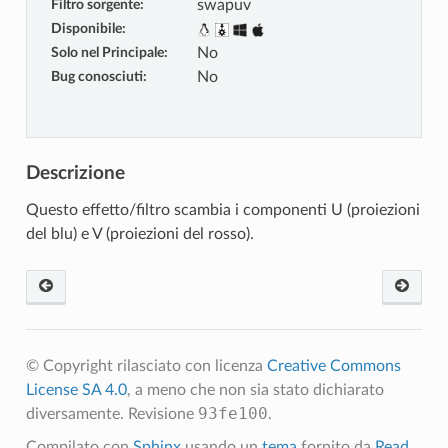
Filtro sorgente
:
swapuv
Disponibile
:
Solo nel Principale
:
No
Bug conosciuti
:
No
Descrizione
Questo effetto/filtro scambia i componenti U (proiezioni
del blu) e V (proiezioni del rosso).
© Copyright rilasciato con licenza
Creative Commons
License SA 4.0
, a meno che non sia stato dichiarato
93fe100
diversamente.
Revisione
.
Compilato con
Sphinx
usando un
tema
fornito da
Read