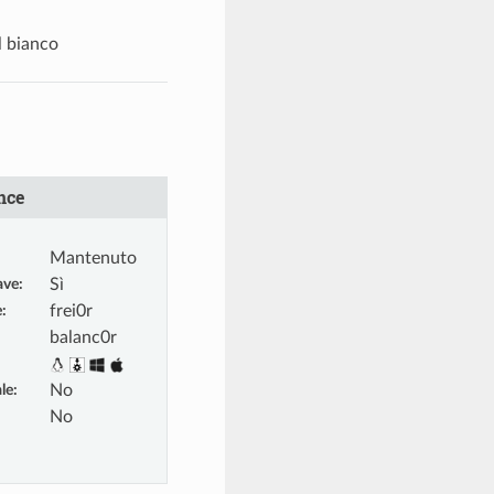
l bianco
nce
Mantenuto
ave
:
Sì
e
:
frei0r
balanc0r
le
:
No
No