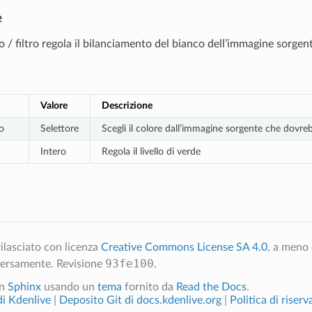
e
 / filtro regola il bilanciamento del bianco dell’immagine sorgen
Valore
Descrizione
o
Selettore
Scegli il colore dall’immagine sorgente che dovre
Intero
Regola il livello di verde
ilasciato con licenza
Creative Commons License SA 4.0
, a meno 
93fe100
versamente.
Revisione
.
on
Sphinx
usando un
tema
fornito da
Read the Docs
.
 di Kdenlive
|
Deposito Git di docs.kdenlive.org
|
Politica di riserv