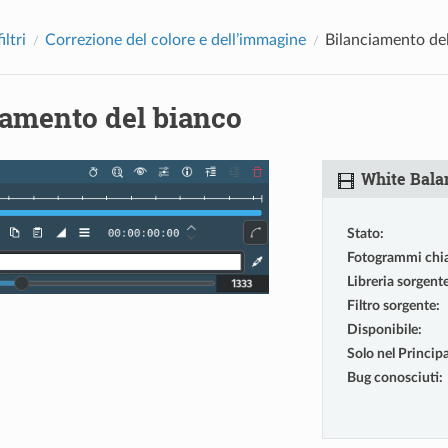
iltri
Correzione del colore e dell’immagine
Bilanciamento de
iamento del bianco
White Bala
Stato
:
Fotogrammi chi
Libreria sorgent
Filtro sorgente
:
Disponibile
:
Solo nel Principa
Bug conosciuti
: