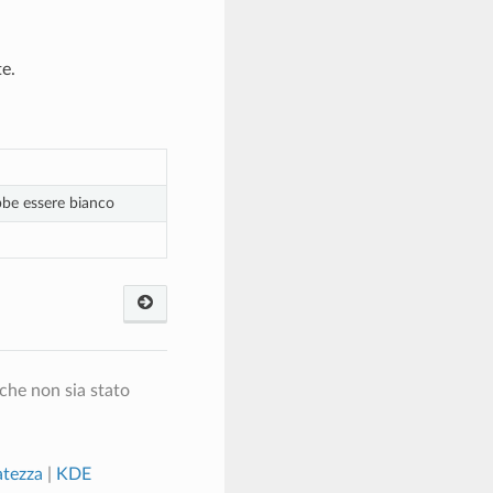
te.
bbe essere bianco
che non sia stato
atezza
|
KDE