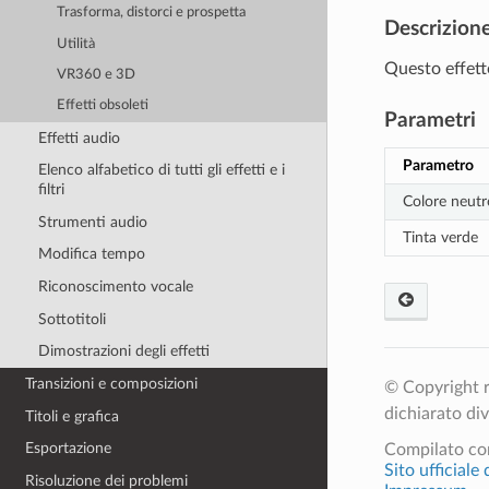
Trasforma, distorci e prospetta
Descrizion
Utilità
Questo effetto
VR360 e 3D
Effetti obsoleti
Parametri
Effetti audio
Parametro
Elenco alfabetico di tutti gli effetti e i
filtri
Colore neutr
Strumenti audio
Tinta verde
Modifica tempo
Riconoscimento vocale
Sottotitoli
Dimostrazioni degli effetti
Transizioni e composizioni
© Copyright r
dichiarato di
Titoli e grafica
Esportazione
Compilato c
Sito ufficiale
Risoluzione dei problemi