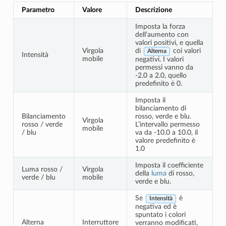
Parametro
Valore
Descrizione
Imposta la forza
dell’aumento con
valori positivi, e quella
Virgola
di
coi valori
Alterna
Intensità
mobile
negativi. I valori
permessi vanno da
-2.0 a 2.0, quello
predefinito è 0.
Imposta il
bilanciamento di
Bilanciamento
rosso, verde e blu.
Virgola
rosso / verde
L’intervallo permesso
mobile
/ blu
va da -10.0 a 10.0, il
valore predefinito è
1.0
Imposta il coefficiente
Luma rosso /
Virgola
della
luma
di rosso,
verde / blu
mobile
verde e blu.
Se
è
Intensità
negativa ed è
spuntato i colori
Alterna
Interruttore
verranno modificati,