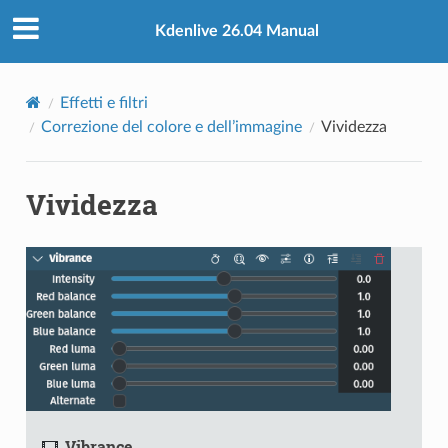
Kdenlive 26.04 Manual
Effetti e filtri
Correzione del colore e dell’immagine
Vividezza
Vividezza
Vibrance