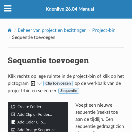
Kdenlive 26.04 Manual
Beheer van project en bezittingen
Project-bin
Sequentie toevoegen
Sequentie toevoegen
Klik rechts op lege ruimte in de project-bin of klik op het
pictogram
op de werkbalk van de
Clip toevoegen
project-bin en selecteer
.
Sequentie
Voegt een nieuwe
sequentie (reeks) toe
aan de tijdlijn. Een
sequentie gedraagt zich