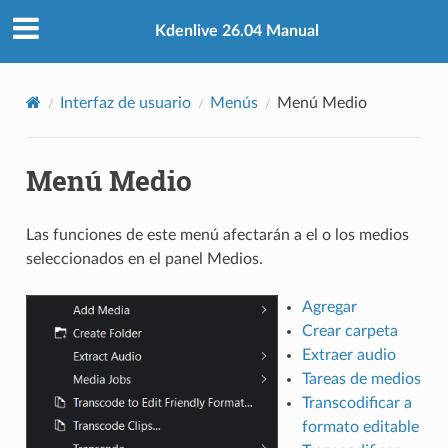
Kdenlive 26.04 Manual
Interfaz de usuario
Menús
Menú Medio
Menú Medio
Las funciones de este menú afectarán a el o los medios
seleccionados en el panel Medios.
Agregar
Crear carpeta
Extraer audio
Tareas de medios
Transcodificar a
formato editable