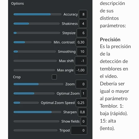
descripción
de sus
distintos
parámetros:
Precisión
Es la precisión
de la
detección de
temblores en
el video.
Debería ser
igual o mayor
al parámetro
Temblor. 1:
baja (rápido).
15: alta
(lento).