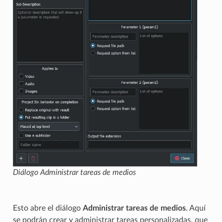
Diálogo Administrar tareas de medios
Esto abre el diálogo
Administrar tareas de medios
. Aquí
se podrán crear y administrar tareas personalizadas, que