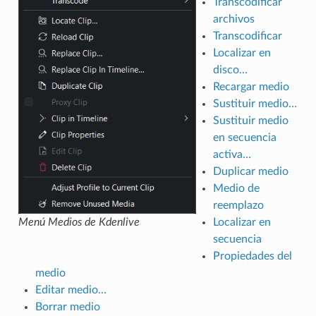
Transcodificar
archivos
Transcodificar
Localizar en
disco…
Recargar medio
Sustituir medio…
Sustituir medio
en secuencia
activa…
Duplicar medio
Medio de
reemplazo
Menú Medios de Kdenlive
Localizar en
secuencia
Propiedades del
medio
Editar medio…
Borrar medio